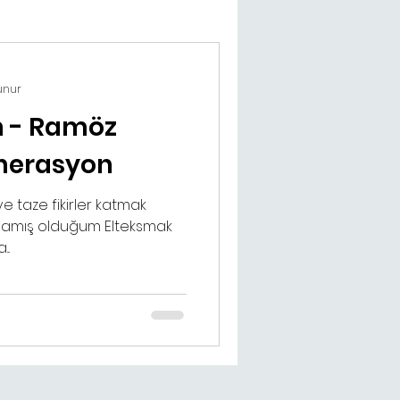
unur
n - Ramöz
enerasyon
e taze fikirler katmak
mlamış olduğum Elteksmak
..