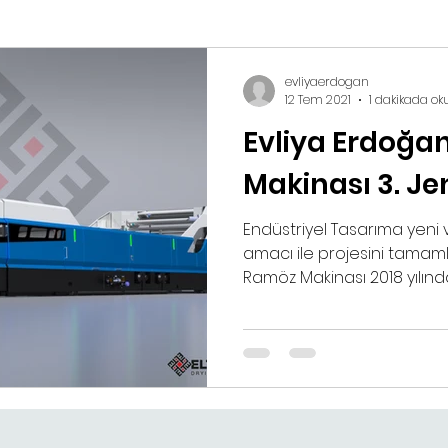
evliyaerdogan
12 Tem 2021
1 dakikada ok
Evliya Erdoğa
Makinası 3. J
Endüstriyel Tasarıma yeni v
amacı ile projesini tama
Ramöz Makinası 2018 yılında.